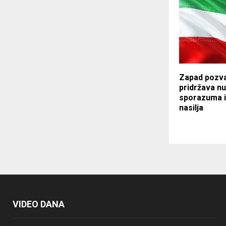
Zapad pozva
pridržava n
sporazuma i
nasilja
VIDEO DANA