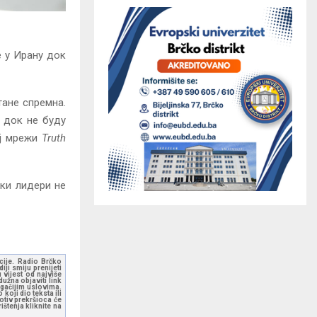
е у Ирану док
тане спремна.
 док не буду
ој мрежи
Truth
ски лидери не
kcije. Radio Brčko
ji smiju prenijeti
 vijest od najviše
užna objaviti link
ugačijim uslovima.
koji dio teksta ili
otiv prekršioca će
štenja kliknite na