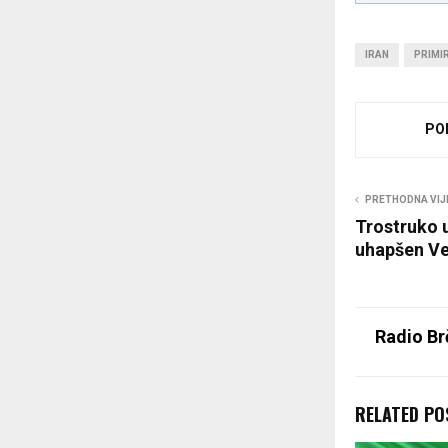
IRAN
PRIMI
PO
PRETHODNA VIJ
Trostruko 
uhapšen Ve
Radio Br
RELATED PO