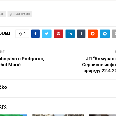
RJE
ДОНАЛ ТРАМП
DIJELI
0
EST
ubojstvo u Podgorici,
ЈП “Комуналн
hid Murić
Сервисне инфо
сриједу 22.4.2
čko
STS