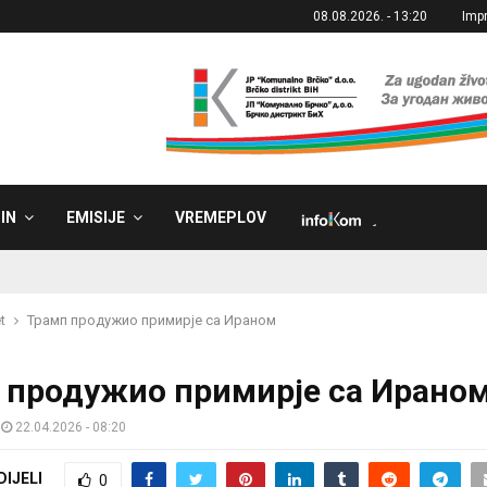
08.08.2026. - 13:20
Imp
IN
EMISIJE
VREMEPLOV
˼
t
Трамп продужио примирје са Ираном
 продужио примирје са Ирано
22.04.2026 - 08:20
DIJELI
0