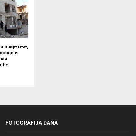
о пријетње,
лозије и
ран
неће
FOTOGRAFIJA DANA