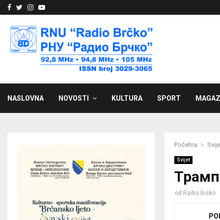
Facebook
Twitter
Instagram
Youtube
NASLOVNA
NOVOSTI
KULTURA
SPORT
MAGAZ
Početna
Svije
Svijet
Трамп
od
Radio Brčko
PO