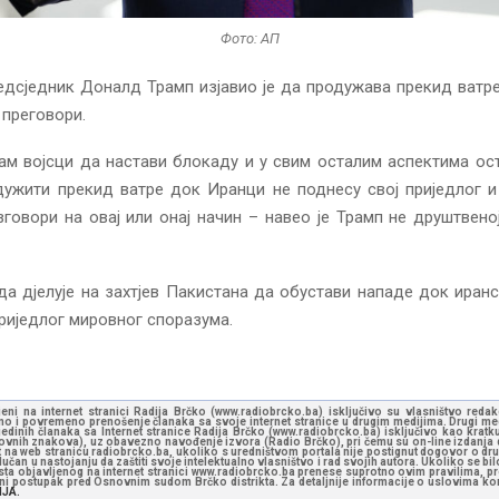
Фото: АП
дсједник Доналд Трамп изјавио је да продужава прекид ватр
 преговори.
м војсци да настави блокаду и у свим осталим аспектима ос
дужити прекид ватре док Иранци не поднесу свој приједлог и
говори на овај или онај начин – навео је Трамп не друштвен
да дјелује на захтјев Пакистана да обустави нападе док иран
приједлог мировног споразума.
jeni na internet stranici Radija Brčko (www.radiobrcko.ba) isključivo su vlasništvo reda
o i povremeno prenošenje članaka sa svoje internet stranice u drugim medijima. Drugi medi
jedinih članaka sa Internet stranice Radija Brčko (www.radiobrcko.ba) isključivo kao kratku
slovnih znakova), uz obavezno navođenje izvora (Radio Brčko), pri čemu su on-line izdanja d
st na web stranicu radiobrcko.ba, ukoliko s uredništvom portala nije postignut dogovor o dr
učan u nastojanju da zaštiti svoje intelektualno vlasništvo i rad svojih autora. Ukoliko se bilo 
ksta objavljenog na internet stranici www.radiobrcko.ba prenese suprotno ovim pravilima, pr
vni postupak pred Osnovnim sudom Brčko distrikta. Za detaljnije informacije o uslovima kori
NJA.