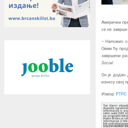
Амерички пре
се не заврше
– Наложио са
Овим ћу про
завршени раз
Social
.
Он је додао 
изнесу свој 
Извор:
РТРС
Svi članci objavl
dopušta ograničen
informacije iz po
četiri reda (300 
na originalni tek
Radio Brčko je odl
informacija iz te
biti pokrenut pra
USLOVI KORIŠTE