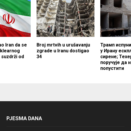
o Iran da se
Broj mrtvih u urušavanju
Трамп испуни
uklearnog
zgrade u Iranu dostigao
у Ирану ескп
 suzdrži od
34
сирене; Техе
поручује да 
попустити
PJESMA DANA