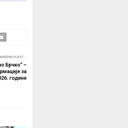
NAREDNA VIJEST
о Брчко” –
рмације за
026. године