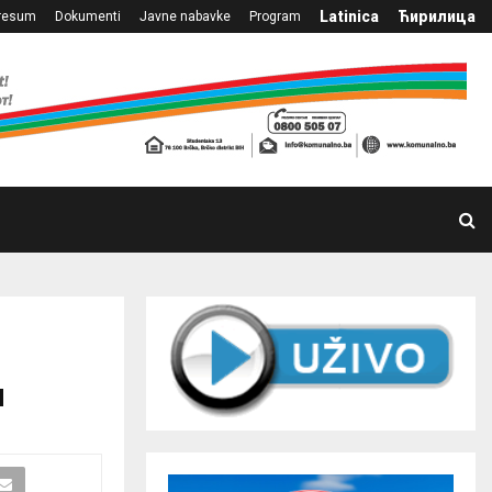
Latinica
Ћирилица
resum
Dokumenti
Javne nabavke
Program
м