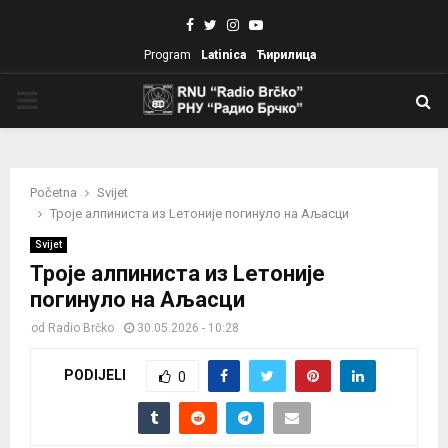
Facebook
Twitter
Instagram
Youtube
Program
Latinica
Ћирилица
PRIMARY
MENU
Početna
Svijet
Троје алпиниста из Lетоније погинуло на Aљасци
Svijet
Троје алпиниста из Lетоније
погинуло на Aљасци
od
Radio Brčko
30.05.2026 - 10:28
PODIJELI
0