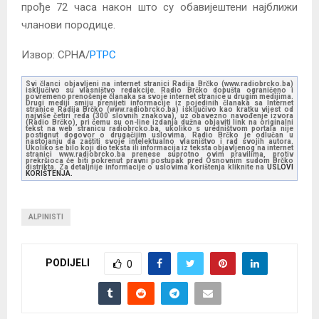
прође 72 часа након што су обавијештени најближи
чланови породице.
Извор: СРНА/
РТРС
Svi članci objavljeni na internet stranici Radija Brčko (www.radiobrcko.ba)
isključivo su vlasništvo redakcije. Radio Brčko dopušta ograničeno i
povremeno prenošenje članaka sa svoje internet stranice u drugim medijima.
Drugi mediji smiju prenijeti informacije iz pojedinih članaka sa Internet
stranice Radija Brčko (www.radiobrcko.ba) isključivo kao kratku vijest od
najviše četiri reda (300 slovnih znakova), uz obavezno navođenje izvora
(Radio Brčko), pri čemu su on-line izdanja dužna objaviti link na originalni
tekst na web stranicu radiobrcko.ba, ukoliko s uredništvom portala nije
postignut dogovor o drugačijim uslovima. Radio Brčko je odlučan u
nastojanju da zaštiti svoje intelektualno vlasništvo i rad svojih autora.
Ukoliko se bilo koji dio teksta ili informacija iz teksta objavljenog na internet
stranici www.radiobrcko.ba prenese suprotno ovim pravilima, protiv
prekršioca će biti pokrenut pravni postupak pred Osnovnim sudom Brčko
distrikta. Za detaljnije informacije o uslovima korištenja kliknite na
USLOVI
KORIŠTENJA.
ALPINISTI
PODIJELI
0