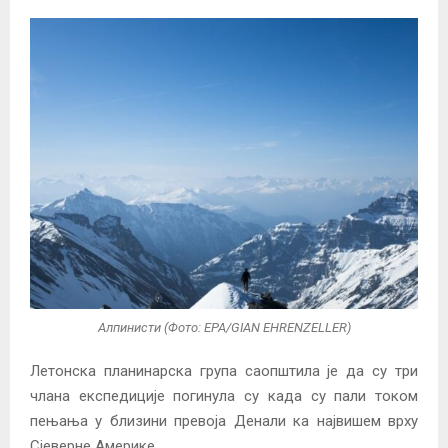
Алпинисти (Фото: EPA/GIAN EHRENZELLER)
Летонска планинарска група саопштила је да су три
члана експедиције погинула су када су пали током
пењања у близини превоја Денали ка највишем врху
Сјеверне Америке.