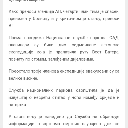
Како преноси агенција АП, четврти члан тима је спасен,
превезен у болницу и у критичном је стању, преноси
АП.
Према наводима Националне службе паркова САД,
планинари су били дио седмочлане летонске
експедиције која је прелазила руту Вест Батерс,
познату по стрмим, залеђеним дијеловима.
Преостало троје чланова експедиције евакуисани су са
велике висине.
Служба националних паркова саопштила је да је
извјештај о несрећи стигао у ноћи између сриједе и
четвртка.
У саопштењу је наведено да Служба не објављује
информације о жртвама смртних случајева док не