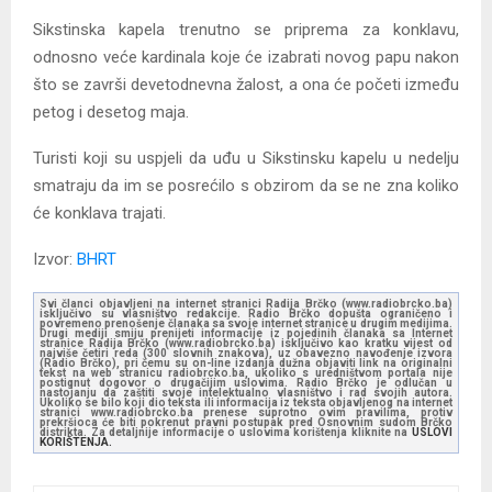
Sikstinska kapela trenutno se priprema za konklavu,
odnosno veće kardinala koje će izabrati novog papu nakon
što se završi devetodnevna žalost, a ona će početi između
petog i desetog maja.
Turisti koji su uspjeli da uđu u Sikstinsku kapelu u nedelju
smatraju da im se posrećilo s obzirom da se ne zna koliko
će konklava trajati.
Izvor:
BHRT
Svi članci objavljeni na internet stranici Radija Brčko (www.radiobrcko.ba)
isključivo su vlasništvo redakcije. Radio Brčko dopušta ograničeno i
povremeno prenošenje članaka sa svoje internet stranice u drugim medijima.
Drugi mediji smiju prenijeti informacije iz pojedinih članaka sa Internet
stranice Radija Brčko (www.radiobrcko.ba) isključivo kao kratku vijest od
najviše četiri reda (300 slovnih znakova), uz obavezno navođenje izvora
(Radio Brčko), pri čemu su on-line izdanja dužna objaviti link na originalni
tekst na web stranicu radiobrcko.ba, ukoliko s uredništvom portala nije
postignut dogovor o drugačijim uslovima. Radio Brčko je odlučan u
nastojanju da zaštiti svoje intelektualno vlasništvo i rad svojih autora.
Ukoliko se bilo koji dio teksta ili informacija iz teksta objavljenog na internet
stranici www.radiobrcko.ba prenese suprotno ovim pravilima, protiv
prekršioca će biti pokrenut pravni postupak pred Osnovnim sudom Brčko
distrikta. Za detaljnije informacije o uslovima korištenja kliknite na
USLOVI
KORIŠTENJA.