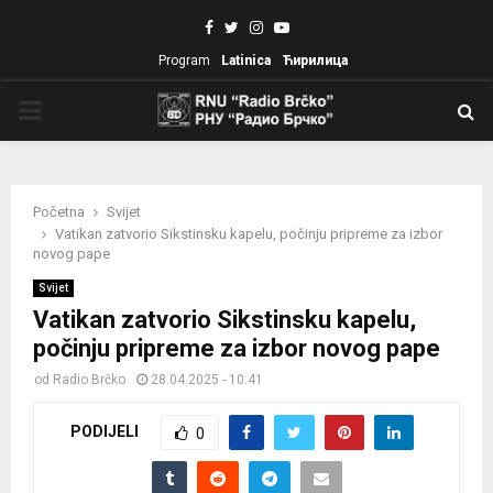
Facebook
Twitter
Instagram
Youtube
Program
Latinica
Ћирилица
PRIMARY
MENU
Početna
Svijet
Vatikan zatvorio Sikstinsku kapelu, počinju pripreme za izbor
novog pape
Svijet
Vatikan zatvorio Sikstinsku kapelu,
počinju pripreme za izbor novog pape
od
Radio Brčko
28.04.2025 - 10:41
PODIJELI
0