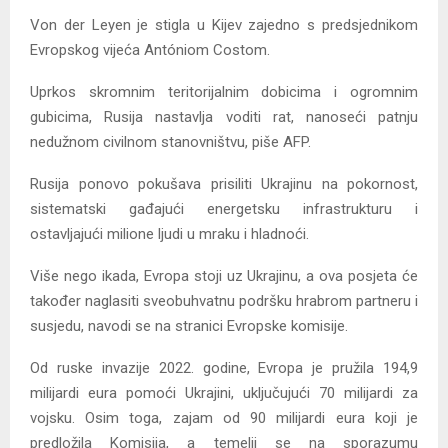
Von der Leyen je stigla u Kijev zajedno s predsjednikom
Evropskog vijeća Antóniom Costom.
Uprkos skromnim teritorijalnim dobicima i ogromnim
gubicima, Rusija nastavlja voditi rat, nanoseći patnju
nedužnom civilnom stanovništvu, piše AFP.
Rusija ponovo pokušava prisiliti Ukrajinu na pokornost,
sistematski gađajući energetsku infrastrukturu i
ostavljajući milione ljudi u mraku i hladnoći.
Više nego ikada, Evropa stoji uz Ukrajinu, a ova posjeta će
također naglasiti sveobuhvatnu podršku hrabrom partneru i
susjedu, navodi se na stranici Evropske komisije.
Od ruske invazije 2022. godine, Evropa je pružila 194,9
milijardi eura pomoći Ukrajini, uključujući 70 milijardi za
vojsku. Osim toga, zajam od 90 milijardi eura koji je
predložila Komisija, a temelji se na sporazumu