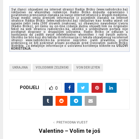
Svi članci objavljeni na internet stranici Radija Brčko (www.radiobrcko.ba)
isključivo su vlasništvo redakcije. Radio Brčko dopušta ograničeno i
povremeno prenošenje članaka sa svoje internet stranice u drugim medijima.
Drugi mediji smiju prenijeti informacije iz pojedinih članaka sa Internet
stranice Radija Brčko (www.radiobrcko.ba) isključivo kao kratku vijest od
najviše četiri reda (300 slovnih znakova), uz obavezno navođenje izvora
(Radio Brčko), pri čemu su on-line izdanja dužna objaviti link na originalni
tekst na web stranicu radiobrcko.ba, ukoliko s uredništvom portala nije
postignut dogovor o drugačijim uslovima. Radio Brčko je odlučan u
nastojanju da zaštiti svoje intelektualno vlasništvo i rad svojih autora.
Ukoliko se bilo koji dio teksta ili informacija iz teksta objavljenog na internet
stranici www.radiobrcko.ba prenese suprotno ovim pravilima, protiv
prekršioca će biti pokrenut pravni postupak pred Osnovnim sudom Brčko
distrikta. Za detaljnije informacije o uslovima korištenja kliknite na
USLOVI
KORIŠTENJA.
UKRAJINA
VOLODIMIR ZELENSKI
VON DER LEYEN
PODIJELI
0
PRETHODNA VIJEST
Valentino – Volim te još