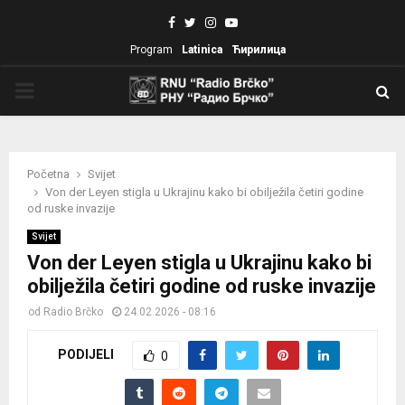
Facebook
Twitter
Instagram
Youtube
Program
Latinica
Ћирилица
PRIMARY
MENU
Početna
Svijet
Von der Leyen stigla u Ukrajinu kako bi obilježila četiri godine
od ruske invazije
Svijet
Von der Leyen stigla u Ukrajinu kako bi
obilježila četiri godine od ruske invazije
od
Radio Brčko
24.02.2026 - 08:16
PODIJELI
0