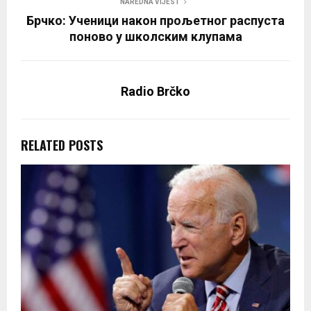
NAREDNA VIJEST
Брчко: Ученици након прољетног распуста
поново у школским клупама
Radio Brčko
RELATED POSTS