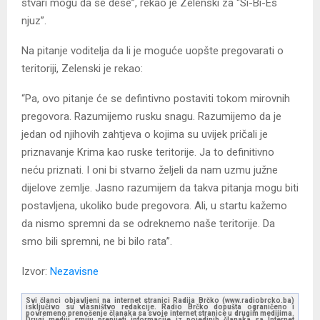
stvari mogu da se dese”, rekao je Zelenski za “Si-Bi-Es
njuz”.
Na pitanje voditelja da li je moguće uopšte pregovarati o
teritoriji, Zelenski je rekao:
“Pa, ovo pitanje će se defintivno postaviti tokom mirovnih
pregovora. Razumijemo rusku snagu. Razumijemo da je
jedan od njihovih zahtjeva o kojima su uvijek pričali je
priznavanje Krima kao ruske teritorije. Ja to definitivno
neću priznati. I oni bi stvarno željeli da nam uzmu južne
dijelove zemlje. Jasno razumijem da takva pitanja mogu biti
postavljena, ukoliko bude pregovora. Ali, u startu kažemo
da nismo spremni da se odreknemo naše teritorije. Da
smo bili spremni, ne bi bilo rata”.
Izvor:
Nezavisne
Svi članci objavljeni na internet stranici Radija Brčko (www.radiobrcko.ba)
isključivo su vlasništvo redakcije. Radio Brčko dopušta ograničeno i
povremeno prenošenje članaka sa svoje internet stranice u drugim medijima.
Drugi mediji smiju prenijeti informacije iz pojedinih članaka sa Internet