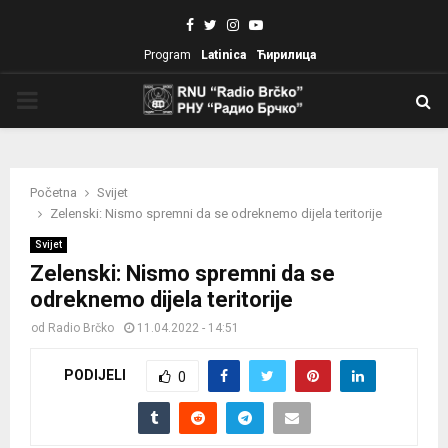
Facebook
Twitter
Instagram
Youtube
Program
Latinica
Ћирилица
PRIMARY
MENU
Početna
Svijet
Zelenski: Nismo spremni da se odreknemo dijela teritorije
Svijet
Zelenski: Nismo spremni da se
odreknemo dijela teritorije
od
Radio Brčko
11.04.2022 - 14:51
PODIJELI
0