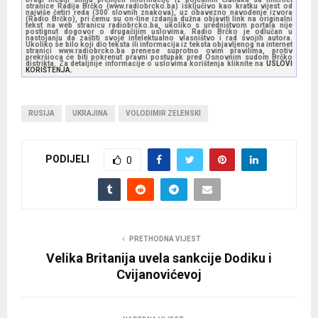
stranice Radija Brčko (www.radiobrcko.ba) isključivo kao kratku vijest od
najviše četiri reda (300 slovnih znakova), uz obavezno navođenje izvora
(Radio Brčko), pri čemu su on-line izdanja dužna objaviti link na originalni
tekst na web stranicu radiobrcko.ba, ukoliko s uredništvom portala nije
postignut dogovor o drugačijim uslovima. Radio Brčko je odlučan u
nastojanju da zaštiti svoje intelektualno vlasništvo i rad svojih autora.
Ukoliko se bilo koji dio teksta ili informacija iz teksta objavljenog na internet
stranici www.radiobrcko.ba prenese suprotno ovim pravilima, protiv
prekršioca će biti pokrenut pravni postupak pred Osnovnim sudom Brčko
distrikta. Za detaljnije informacije o uslovima korištenja kliknite na
USLOVI
KORIŠTENJA.
RUSIJA
UKRAJINA
VOLODIMIR ZELENSKI
PODIJELI
0
PRETHODNA VIJEST
Velika Britanija uvela sankcije Dodiku i
Cvijanovićevoj