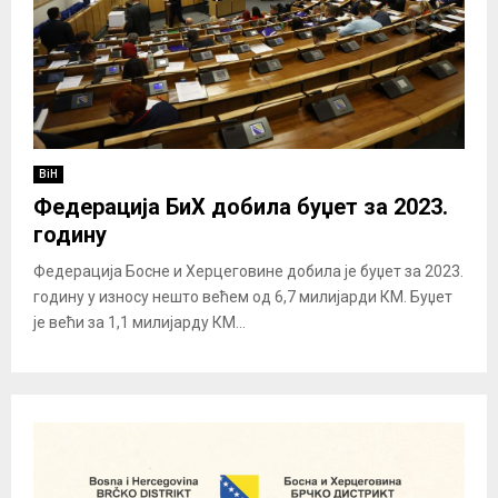
BiH
Федерација БиХ добила буџет за 2023.
годину
Федерација Босне и Херцеговине добила је буџет за 2023.
годину у износу нешто већем од 6,7 милијарди КМ. Буџет
је већи за 1,1 милијарду КМ...