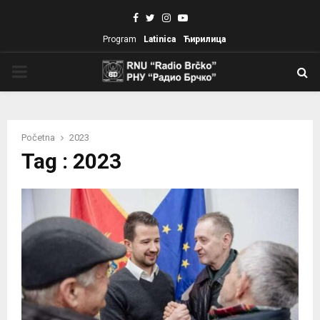
Facebook
Twitter
Instagram
Youtube
Program
Latinica
Ћирилица
PRIMARY
MENU
Početna
2023
Tag : 2023