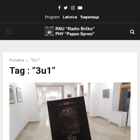
Facebook
Twitter
Instagram
Youtube
Program
Latinica
Ћирилица
PRIMARY
MENU
Početna
"3u1"
Tag : “3u1”