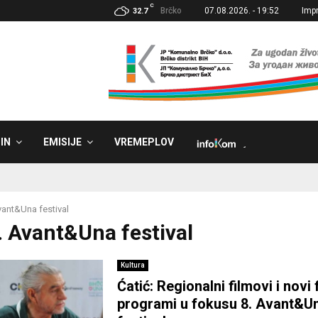
C
Brčko
07.08.2026. - 19:52
Imp
32.7
IN
EMISIJE
VREMEPLOV
˼
vant&Una festival
8. Avant&Una festival
Kultura
Ćatić: Regionalni filmovi i novi 
programi u fokusu 8. Avant&U