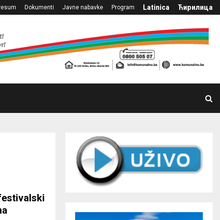
Latinica
Ћирилица
resum
Dokumenti
Javne nabavke
Program
festivalski
na