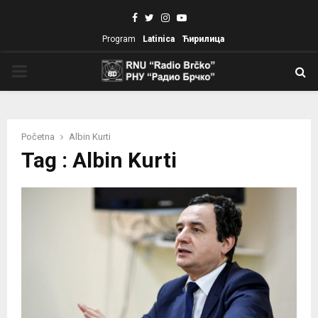
Facebook
Twitter
Instagram
Youtube
Program
Latinica
Ћирилица
PRIMARY
MENU
Početna
Albin Kurti
Tag : Albin Kurti