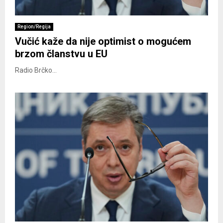
Region/Regija
Vučić kaže da nije optimist o mogućem
brzom članstvu u EU
Radio Brčko...