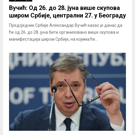
Вучић: Од 26. до 28. јуна више скупова
широм Србије, централни 27. у Београду
Предсједник Србије Александар Вучић казао је данас да
ће од 26. до 28. јуна бити организовано више скупова и
манифестација широм Србије, на којима ће...