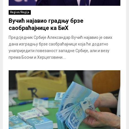
Region/Regija
Вучић најавио градњу брзе
саобраћајнице ка БиХ
Предсједник Србије Александар Вучић најавио је ових
дана изградњу брзе саобраћајнице која ће додатно
унаприједити повезаност западне Србије, али и везу
према Босни и Херцеговини....