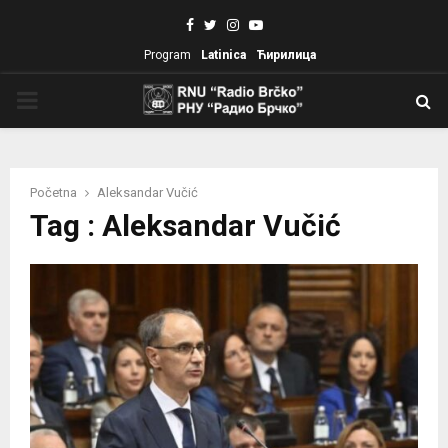
Facebook
Twitter
Instagram
Youtube
Program
Latinica
Ћирилица
PRIMARY
MENU
Početna
Aleksandar Vučić
Tag : Aleksandar Vučić