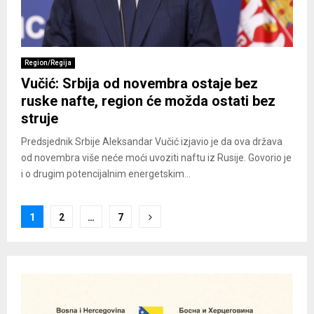
Region/Regija
Vučić: Srbija od novembra ostaje bez
ruske nafte, region će možda ostati bez
struje
Predsjednik Srbije Aleksandar Vučić izjavio je da ova država
od novembra više neće moći uvoziti naftu iz Rusije. Govorio je
i o drugim potencijalnim energetskim...
Posts
1
2
…
7
pagination