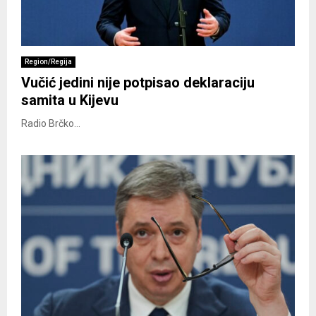
Region/Regija
Vučić jedini nije potpisao deklaraciju
samita u Kijevu
Radio Brčko...