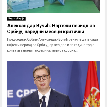
Region/Regija
Александар Вучић: Најтежи период за
Србију, наредни месеци критични
Председник Србије Александар Вучић рекао је да је сада
најтежи период за Србију, јер већ две и по године траје
криза изазвана пандемијом вируса корона,...