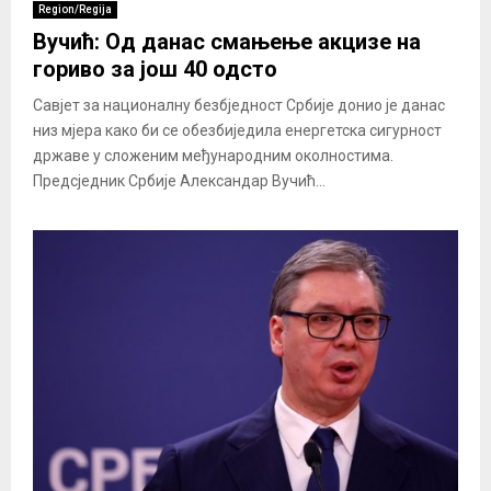
Region/Regija
Вучић: Од данас смањење акцизе на
гориво за још 40 одсто
Савјет за националну безбједност Србије донио је данас
низ мјера како би се обезбиједила енергетска сигурност
државе у сложеним међународним околностима.
Предсједник Србије Александар Вучић...