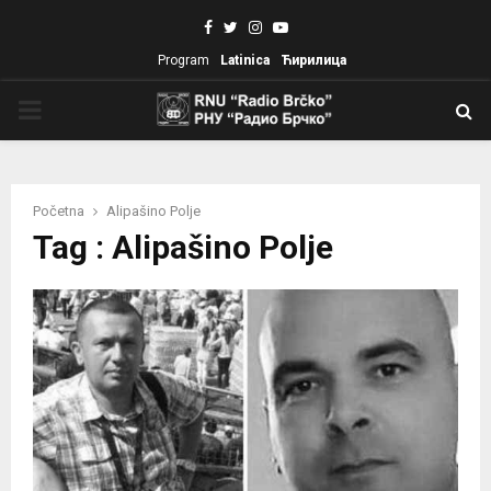
Facebook
Twitter
Instagram
Youtube
Program
Latinica
Ћирилица
PRIMARY
MENU
Početna
Alipašino Polje
Tag : Alipašino Polje