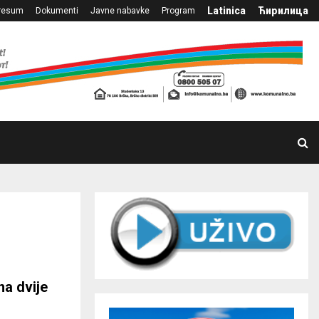
Latinica
Ћирилица
resum
Dokumenti
Javne nabavke
Program
a dvije