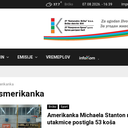
C
Brčko
07.08.2026. - 16:39
Imp
37.7
IN
EMISIJE
VREMEPLOV
˼
erikanka
asmerikanka
Brčko
Sport
Amerikanka Michaela Stanton n
utakmice postigla 53 koša