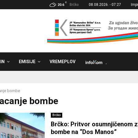
C
Brčko
08.08.2026. - 07:27
Imp
20.6
IN
EMISIJE
VREMEPLOV
˼
anje bombe
Bacanje bombe
Brčko
Brčko: Pritvor osumnjičenom z
bombe na “Dos Manos”