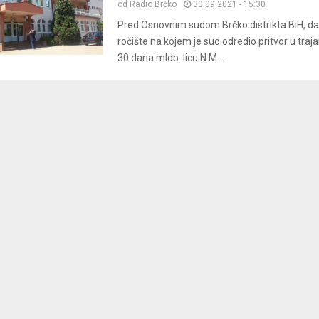
od
Radio Brčko
30.09.2021 - 15:30
Pred Osnovnim sudom Brčko distrikta BiH, da
ročište na kojem je sud odredio pritvor u traj
30 dana mldb. licu N.M....