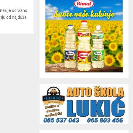
nas je održano
anju od najduže