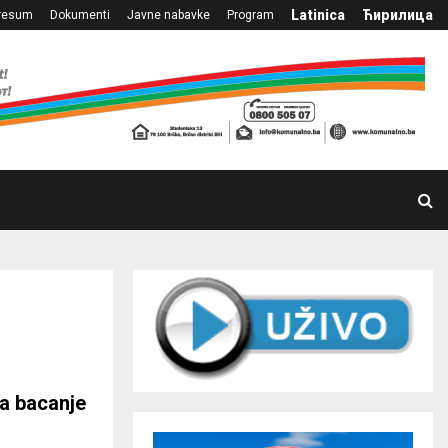
Latinica
Ћирилица
resum
Dokumenti
Javne nabavke
Program
a bacanje