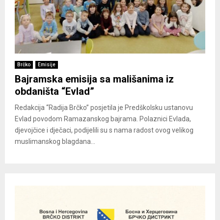
Brčko
Emisije
Bajramska emisija sa mališanima iz
obdaništa “Evlad”
Redakcija “Radija Brčko” posjetila je Predškolsku ustanovu
Evlad povodom Ramazanskog bajrama. Polaznici Evlada,
djevojčice i dječaci, podijelili su s nama radost ovog velikog
muslimanskog blagdana...