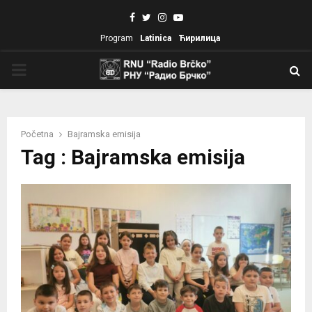
Facebook
Twitter
Instagram
Youtube
Program
Latinica
Ћирилица
PRIMARY
MENU
Početna
Bajramska emisija
Tag : Bajramska emisija