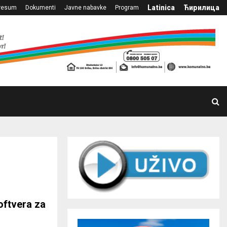
Latinica
Ћирилица
resum
Dokumenti
Javne nabavke
Program
oftvera za