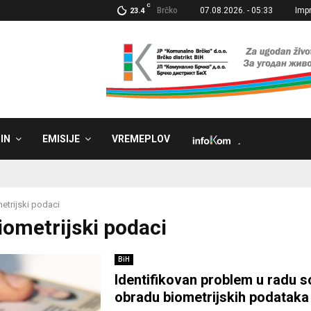
C
Brčko
07.08.2026. - 05:33
Imp
23.4
IN
EMISIJE
VREMEPLOV
˼
etrijski podaci
biometrijski podaci
BiH
Identifikovan problem u radu s
obradu biometrijskih podataka