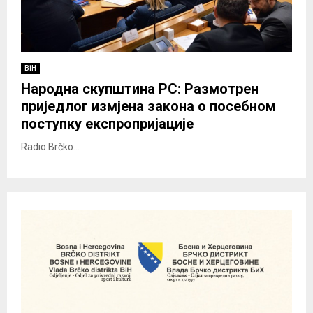
BiH
Народна скупштина РС: Размотрен
приједлог измјена закона о посебном
поступку експропријације
Radio Brčko...