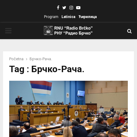
Facebook
Twitter
Instagram
Youtube
Program
Latinica
Ћирилица
PRIMARY
MENU
Početna
Брчко-Рача.
Tag : Брчко-Рача.