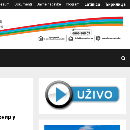
Latinica
Ћирилица
resum
Dokumenti
Javne nabavke
Program
рнир у