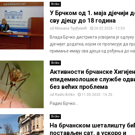
Brčko
У Брчком од 1. маја дјечији 
сву дјецу до 18 година
od
Миљана Ђурђевић
26.02.2026 - 12:53
Влада Брчко дистрикта усвојила је одлуку
дјечијег додатка, којом се прописује да пр
примање имају сва дјеца од рођења до на
Brčko
Активности брчанске Хигијен
епидемиолошке службе одвиј
без већих проблема
od
Radio Brčko
11.05.2020 - 16:26
Радио Брчко...
Brčko
На брчанском шеталишту би
постављен сат, а ускоро и