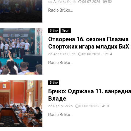
od
Anđelka Đurić
06.07.2026 - 09:52
Radio Brčko...
Brčko
Sport
Отворена 16. сезона Плазма
Спортских игара младих БиХ
od
Anđelka Đurić
05.06.2026 - 12:14
Radio Brčko...
Brčko
Брчко: Одржана 11. ванредна
Владе
od
Radio Brčko
01.06.2026 - 14:13
Radio Brčko...