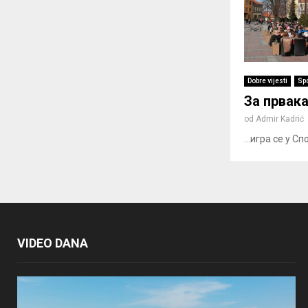
Dobre vijesti
Spo
За првак
od
Admir Kadrić
...игра се у Сп
VIDEO DANA