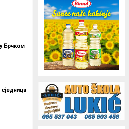
 у Брчком
 сједница