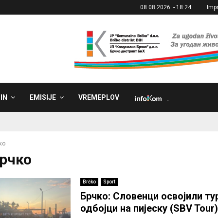
08.08.2026. - 18:24
Imp
IN
EMISIJE
VREMEPLOV
˼
ко
Брчко
Brčko
Sport
Брчко: Словенци освојили ту
одбојци на пијеску (SBV Tour)