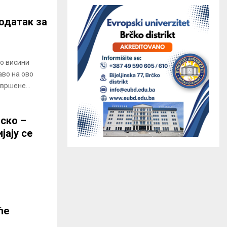
додатак за
 о висини
аво на ово
вршене...
ско –
ају се
ће