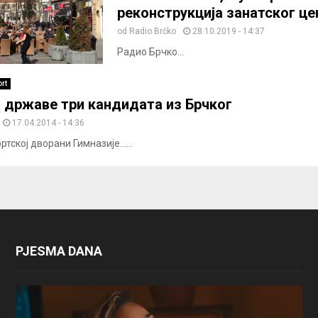
реконструкција занатског це
od
Radio Brčko
28.10.2019 - 14:37
Радио Брчко...
rt
а државе три кандидата из Брчког
17.04.2014 - 14:36
ортској дворани Гимназије......
PJESMA DANA