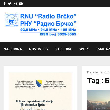
Facebook
Twitter
Instagram
Youtube
NASLOVNA
NOVOSTI
KULTURA
SPORT
MAGAZ
Početna
Брч
Tag : 