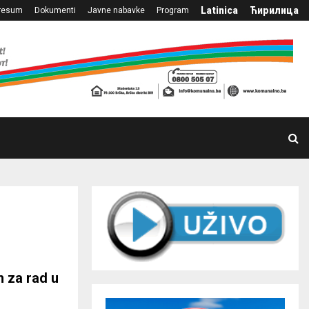
Latinica
Ћирилица
resum
Dokumenti
Javne nabavke
Program
 za rad u