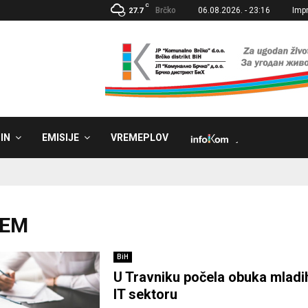
C
Brčko
06.08.2026. - 23:16
Imp
27.7
IN
EMISIJE
VREMEPLOV
˼
CEM
BiH
U Travniku počela obuka mladih
IT sektoru