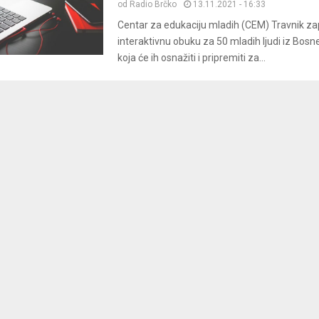
od
Radio Brčko
13.11.2021 - 16:33
Centar za edukaciju mladih (CEM) Travnik za
interaktivnu obuku za 50 mladih ljudi iz Bosn
koja će ih osnažiti i pripremiti za...