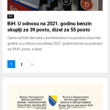
BiH
BiH: U odnosu na 2021. godinu benzin
skuplji za 39 posto, dizel za 55 posto
Cijene naftnih derivata u kontinuiranom su porastu od prošle
godine, a u odnosu na svibanj 2021. godine benzin je poskupio
za 39,81 posto, a dizel...
Posts
1
2
pagination