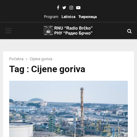
Facebook
Twitter
Instagram
Youtube
Program
Latinica
Ћирилица
PRIMARY
MENU
Početna
Cijene goriva
Tag : Cijene goriva