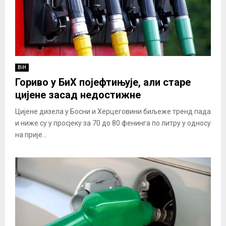
BiH
Гориво у БиХ појефтињује, али старе
цијене засад недостижне
Цијене дизела у Босни и Херцеговини биљеже тренд пада
и ниже су у просјеку за 70 до 80 фенинга по литру у односу
на прије...