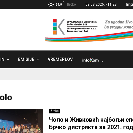
C
Brčko
09.08.2026. - 11:28
Imp
29.9
IN
EMISIJE
VREMEPLOV
˼
o
Čolo
Brčko
Чоло и Живковић најбољи сп
Брчко дистрикта за 2021. го