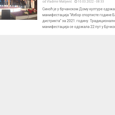
od
Vladimir Matijević
10.03.2022 - 08:33
Синоћ је у брчанском Дому културе одрж
манифестација “Избор спортисте године 
дистрикта” за 2021. годину. Традиционал
манифестација се одржала 22 пут у Брчком 