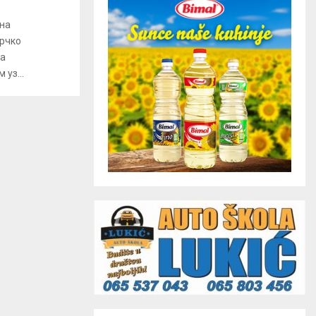
ана
Брчко
на
уз...