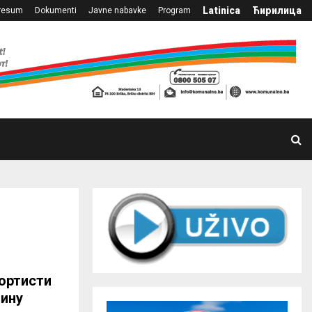
Latinica
Ћирилица
resum
Dokumenti
Javne nabavke
Program
ортисти
дину