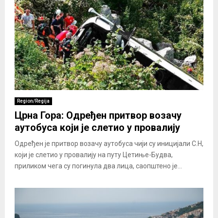
Region/Regija
Црна Гора: Одређен притвор возачу
аутобуса који је слетио у провалију
Одређен је притвор возачу аутобуса чији су иницијали С.Н,
који је слетио у провалију на путу Цетиње-Будва,
приликом чега су погинула два лица, саопштено је...