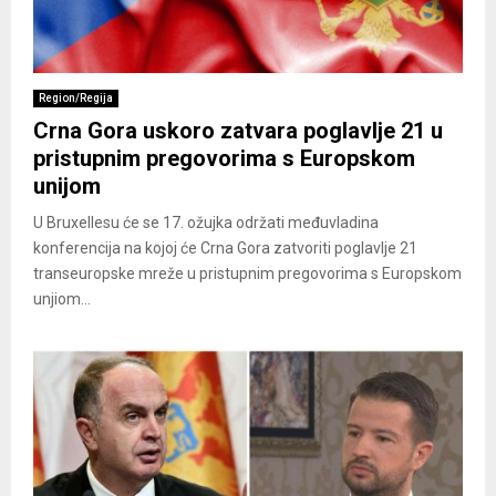
Region/Regija
Crna Gora uskoro zatvara poglavlje 21 u
pristupnim pregovorima s Europskom
unijom
U Bruxellesu će se 17. ožujka održati međuvladina
konferencija na kojoj će Crna Gora zatvoriti poglavlje 21
transeuropske mreže u pristupnim pregovorima s Europskom
unjiom...