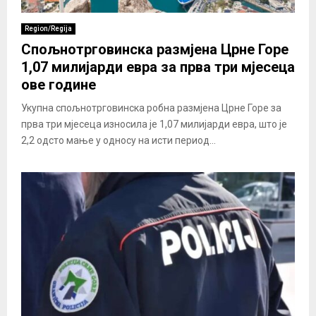
Region/Regija
Спољнотрговинска размјена Црне Горе
1,07 милијарди евра за прва три мјесеца
ове године
Укупна спољнотрговинска робна размјена Црне Горе за
прва три мјесеца износила је 1,07 милијарди евра, што је
2,2 одсто мање у односу на исти период...