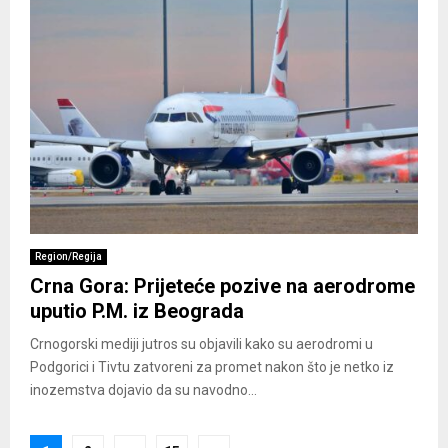
Region/Regija
Crna Gora: Prijeteće pozive na aerodrome
uputio P.M. iz Beograda
Crnogorski mediji jutros su objavili kako su aerodromi u
Podgorici i Tivtu zatvoreni za promet nakon što je netko iz
inozemstva dojavio da su navodno...