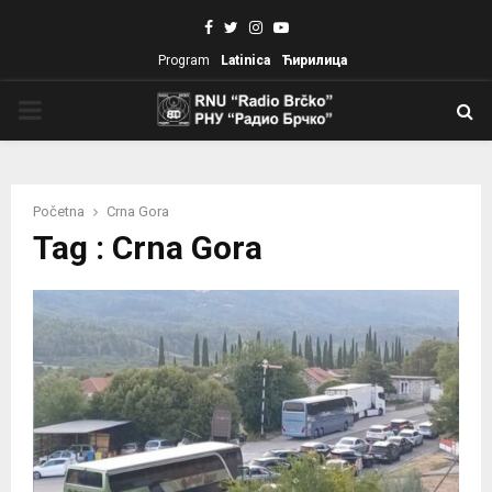
Facebook
Twitter
Instagram
Youtube
Program
Latinica
Ћирилица
PRIMARY
MENU
Početna
Crna Gora
Tag : Crna Gora