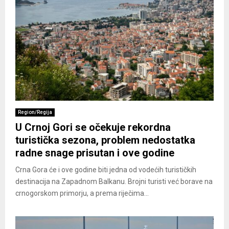
Region/Regija
U Crnoj Gori se očekuje rekordna
turistička sezona, problem nedostatka
radne snage prisutan i ove godine
Crna Gora će i ove godine biti jedna od vodećih turističkih
destinacija na Zapadnom Balkanu. Brojni turisti već borave na
crnogorskom primorju, a prema riječima...