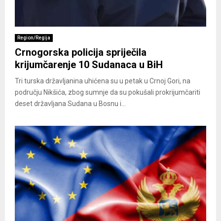
Region/Regija
Crnogorska policija spriječila
krijumčarenje 10 Sudanaca u BiH
Tri turska državljanina uhićena su u petak u Crnoj Gori, na
području Nikšića, zbog sumnje da su pokušali prokrijumčariti
deset državljana Sudana u Bosnu i...