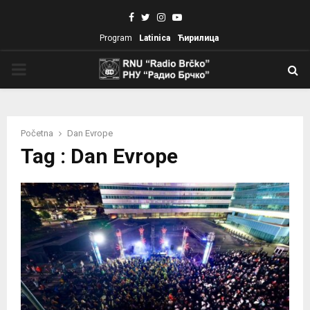
Facebook
Twitter
Instagram
Youtube
Program
Latinica
Ћирилица
PRIMARY
MENU
Početna
Dan Evrope
Tag : Dan Evrope