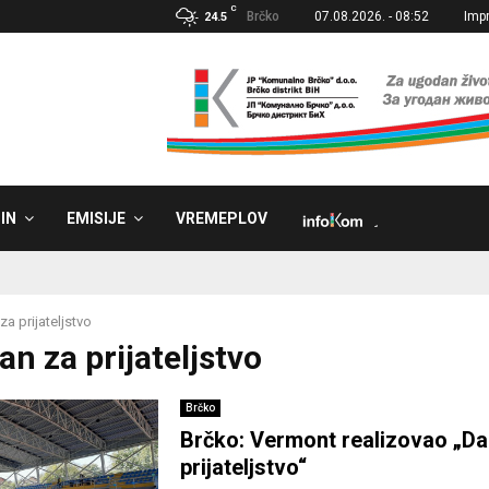
C
Brčko
07.08.2026. - 08:52
Imp
24.5
IN
EMISIJE
VREMEPLOV
˼
za prijateljstvo
an za prijateljstvo
Brčko
Brčko: Vermont realizovao „Da
prijateljstvo“