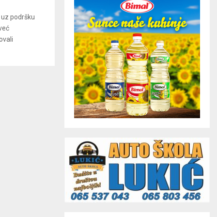
” uz podršku
već
ovali