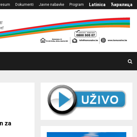
Latinica
Ћирилица
resum
Dokumenti
Javne nabavke
Program
n za