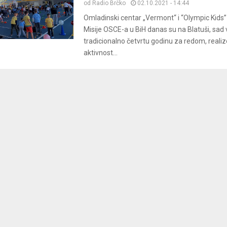
od
Radio Brčko
02.10.2021 - 14:44
Omladinski centar „Vermont“ i “Olympic Kids
Misije OSCE-a u BiH danas su na Blatuši, sad 
tradicionalno četvrtu godinu za redom, realiz
aktivnost...