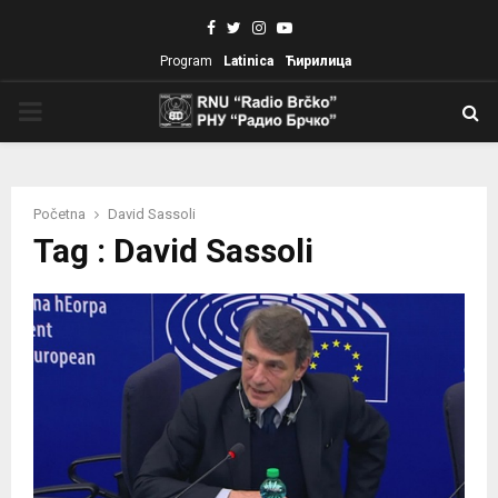
Facebook
Twitter
Instagram
Youtube
Program
Latinica
Ћирилица
PRIMARY
MENU
Početna
David Sassoli
Tag : David Sassoli