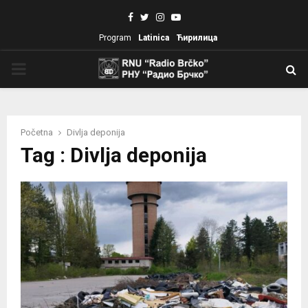
Facebook
Twitter
Instagram
Youtube
Program
Latinica
Ћирилица
PRIMARY
MENU
Početna
Divlja deponija
Tag : Divlja deponija