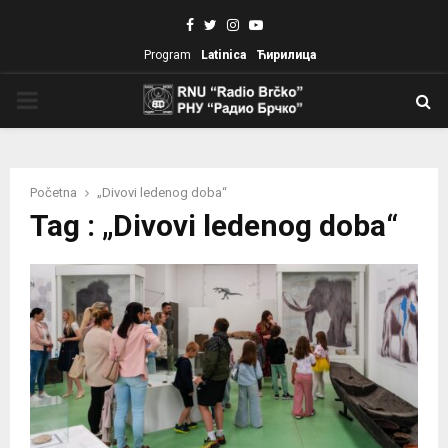
Facebook
Twitter
Instagram
Youtube
Program
Latinica
Ћирилица
PRIMARY
MENU
Početna
„Divovi ledenog doba“
Tag : „Divovi ledenog doba“