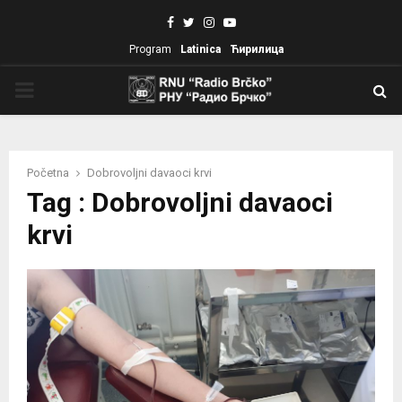
Facebook
Twitter
Instagram
Youtube
Program
Latinica
Ћирилица
PRIMARY
MENU
Početna
Dobrovoljni davaoci krvi
Tag : Dobrovoljni davaoci
krvi