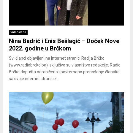
Video dana
Nina Badrić i Enis Bešlagić – Doček Nove
2022. godine u Brčkom
Svi članci objavljeni na internet stranici Radija Brčko
(www.radiobrcko.ba) isključivo su vlasništvo redakcije. Radio
Brčko dopušta ograničeno i povremeno prenošenje članaka
sa svoje internet stranice...