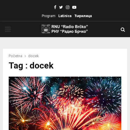
Facebook
Twitter
Instagram
Youtube
Program
Latinica
Ћирилица
PRIMARY
MENU
Početna
docek
Tag : docek