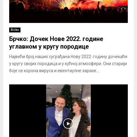
Brčko
Брчко: Дочек Нове 2022. године
углавном у кругу породице
Највећи број наших суграђана Нову 2022. годину дочекаће
у кругу својих породица и у кућној атмосфери. Они старији
боје се корона вируса и евентаулне заразе...