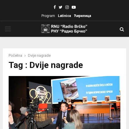
Facebook
Twitter
Instagram
Youtube
Program
Latinica
Ћирилица
PRIMARY
MENU
Početna
Dvije nagrade
Tag : Dvije nagrade