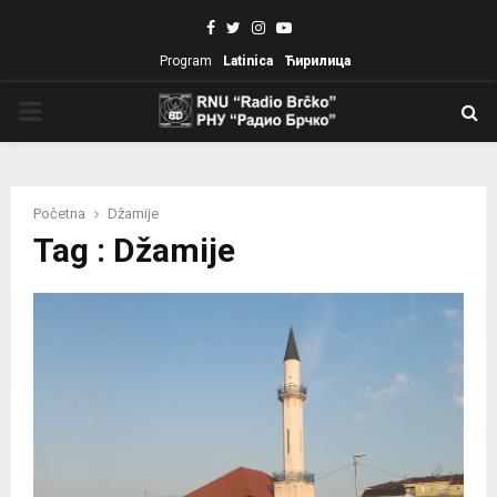
Facebook
Twitter
Instagram
Youtube
Program
Latinica
Ћирилица
PRIMARY
MENU
Početna
Džamije
Tag : Džamije