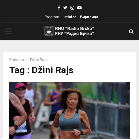
Facebook
Twitter
Instagram
Youtube
Program
Latinica
Ћирилица
PRIMARY
MENU
Početna
Džini Rajs
Tag : Džini Rajs