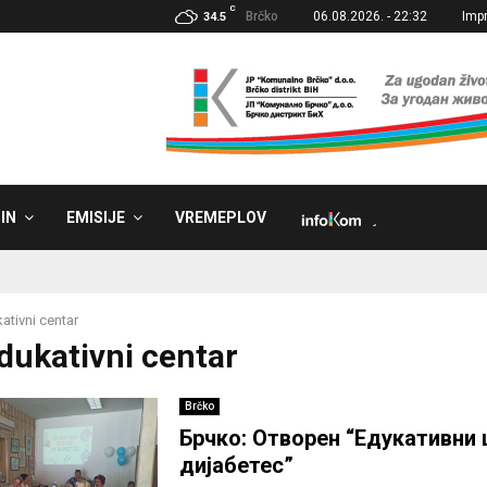
C
Brčko
06.08.2026. - 22:32
Imp
34.5
IN
EMISIJE
VREMEPLOV
˼
ativni centar
Edukativni centar
Brčko
Брчко: Отворен “Едукативни 
дијабетес”