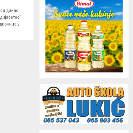
 од данас
 дијабетес“
адионица у