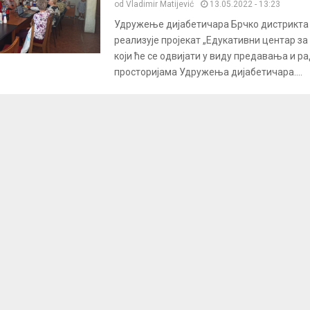
od
Vladimir Matijević
13.05.2022 - 13:23
Удружење дијабетичара Брчко дистрикта
реализује пројекат „Едукативни центар за
који ће се одвијати у виду предавања и р
просторијама Удружења дијабетичара....