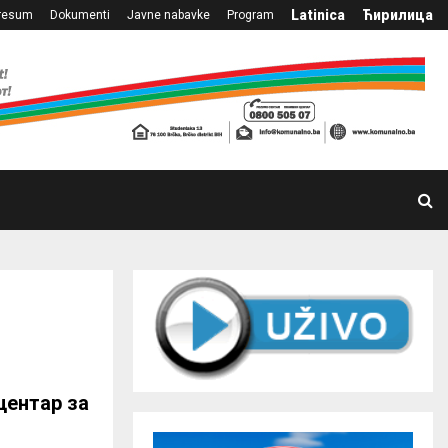
Latinica
Ћирилица
resum
Dokumenti
Javne nabavke
Program
центар за