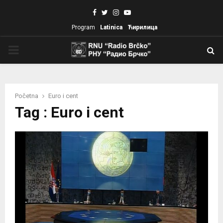
Facebook
Twitter
Instagram
Youtube
Program
Latinica
Ћирилица
PRIMARY
MENU
Početna
Euro i cent
Tag : Euro i cent