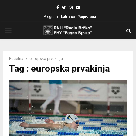
Facebook
Twitter
Instagram
Youtube
Program
Latinica
Ћирилица
PRIMARY
MENU
Početna
europska prvakinja
Tag : europska prvakinja