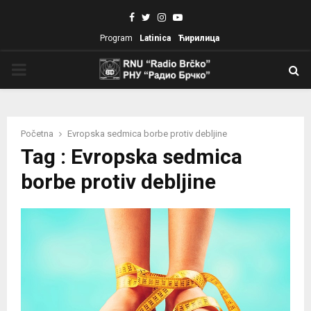
Facebook
Twitter
Instagram
Youtube
Program
Latinica
Ћирилица
PRIMARY
MENU
Početna
Evropska sedmica borbe protiv debljine
Tag : Evropska sedmica
borbe protiv debljine