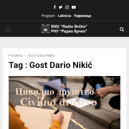
Facebook
Twitter
Instagram
Youtube
Program
Latinica
Ћирилица
PRIMARY
MENU
Početna
Gost Dario Nikić
Tag : Gost Dario Nikić