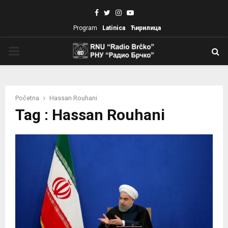
Facebook
Twitter
Instagram
Youtube
Program
Latinica
Ћирилица
PRIMARY
MENU
Početna
Hassan Rouhani
Tag : Hassan Rouhani