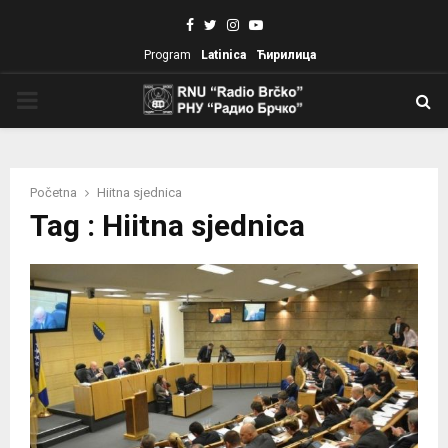
Facebook
Twitter
Instagram
Youtube
Program
Latinica
Ћирилица
PRIMARY
MENU
Početna
Hiitna sjednica
Tag : Hiitna sjednica