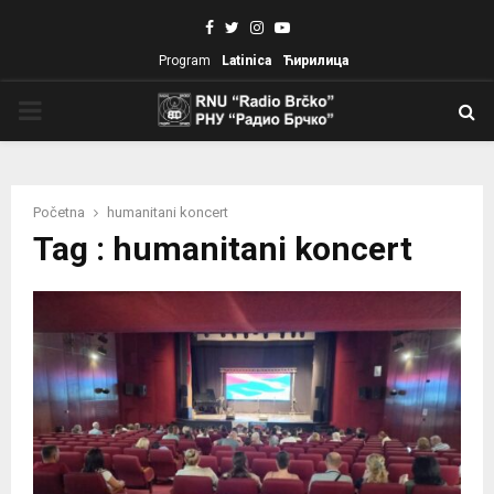
Facebook
Twitter
Instagram
Youtube
Program
Latinica
Ћирилица
PRIMARY
MENU
Početna
humanitani koncert
Tag : humanitani koncert