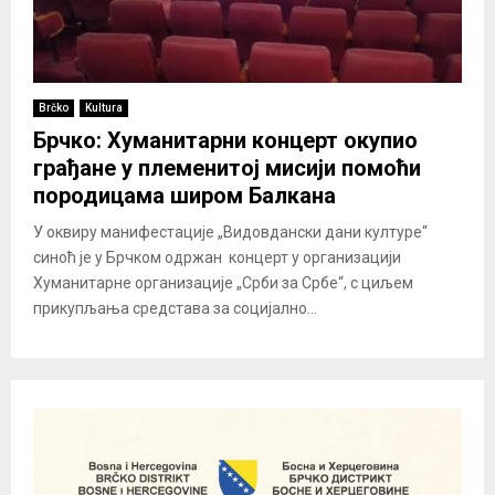
Brčko
Kultura
Брчко: Хуманитарни концерт окупио
грађане у племенитој мисији помоћи
породицама широм Балкана
У оквиру манифестације „Видовдански дани културе“
синоћ је у Брчком одржан концерт у организацији
Хуманитарне организације „Срби за Србе“, с циљем
прикупљања средстава за социјално...