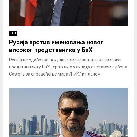
BiH
Русија против именовања новог
високог представника у БиХ
Русија не одобрава покушаје именовања новог високог
представника у БиХ, јер то није у складу са ставом одбора
Савјета за спровођење мира /ПИК/ и планом...