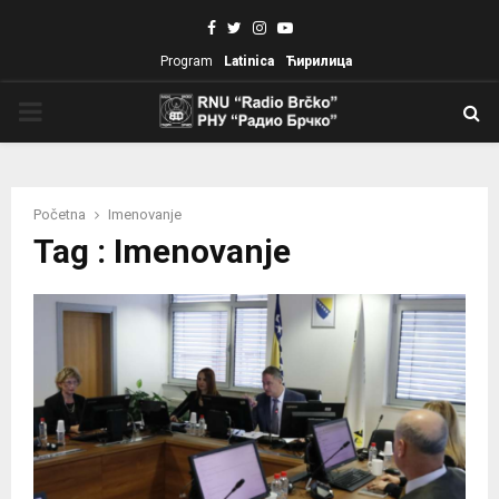
Facebook
Twitter
Instagram
Youtube
Program
Latinica
Ћирилица
PRIMARY
MENU
Početna
Imenovanje
Tag : Imenovanje