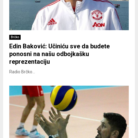
Brčko
Edin Baković: Učiniću sve da budete
ponosni na našu odbojkašku
reprezentaciju
Radio Brčko...