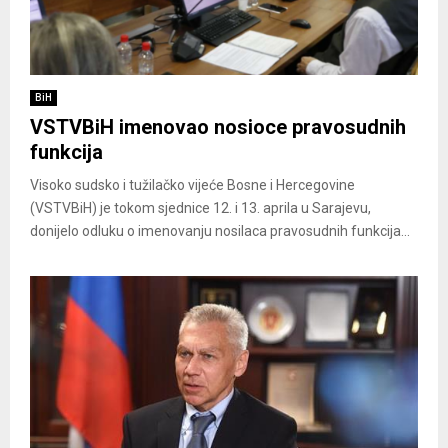
BiH
VSTVBiH imenovao nosioce pravosudnih
funkcija
Visoko sudsko i tužilačko vijeće Bosne i Hercegovine
(VSTVBiH) je tokom sjednice 12. i 13. aprila u Sarajevu,
donijelo odluku o imenovanju nosilaca pravosudnih funkcija...