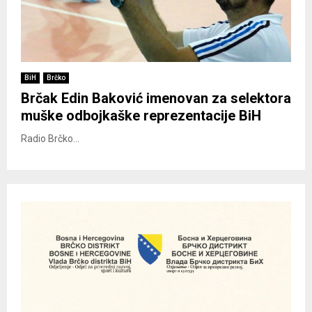
BiH
Brčko
Brčak Edin Baković imenovan za selektora
muške odbojkaške reprezentacije BiH
Radio Brčko...