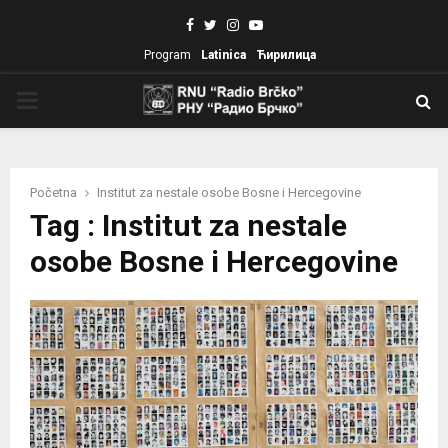
Facebook
Twitter
Instagram
Youtube
Program
Latinica
Ћирилица
PRIMARY
MENU
Početna
Institut za nestale osobe Bosne i Hercegovine
Tag : Institut za nestale
osobe Bosne i Hercegovine