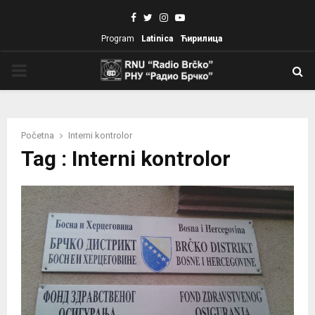
Facebook
Twitter
Instagram
Youtube
Program
Latinica
Ћирилица
PRIMARY
MENU
Početna
Interni kontrolor
Tag : Interni kontrolor