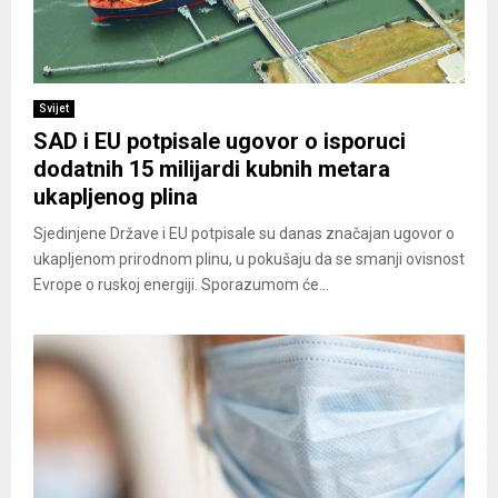
Svijet
SAD i EU potpisale ugovor o isporuci
dodatnih 15 milijardi kubnih metara
ukapljenog plina
Sjedinjene Države i EU potpisale su danas značajan ugovor o
ukapljenom prirodnom plinu, u pokušaju da se smanji ovisnost
Evrope o ruskoj energiji. Sporazumom će...