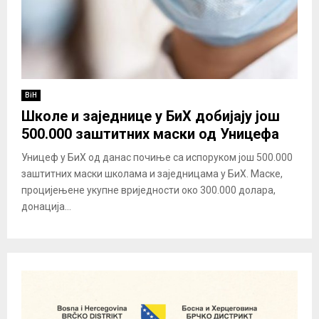
BiH
Школе и заједнице у БиХ добијају још
500.000 заштитних маски од Уницефа
Уницеф у БиХ од данас почиње са испоруком још 500.000
заштитних маски школама и заједницама у БиХ. Маске,
процијењене укупне вриједности око 300.000 долара,
донација...