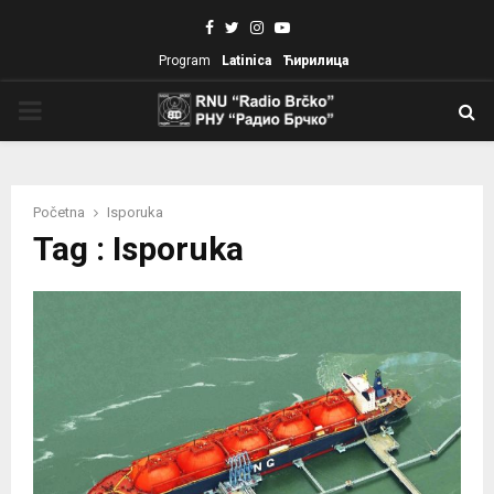
Facebook
Twitter
Instagram
Youtube
Program
Latinica
Ћирилица
PRIMARY
MENU
Početna
Isporuka
Tag : Isporuka