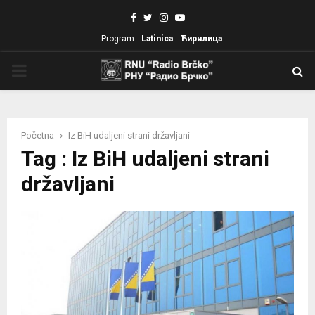
Facebook
Twitter
Instagram
Youtube
Program
Latinica
Ћирилица
PRIMARY
MENU
Početna
Iz BiH udaljeni strani državljani
Tag : Iz BiH udaljeni strani
državljani