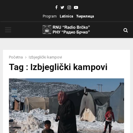
Facebook
Twitter
Instagram
Youtube
Program
Latinica
Ћирилица
PRIMARY
MENU
Početna
Izbjeglički kampovi
Tag : Izbjeglički kampovi