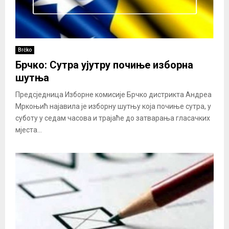
Brčko
Брчко: Сутра ујутру почиње изборна
шутња
Предсједница Изборне комисије Брчко дистрикта Андреа
Мркоњић најавила је изборну шутњу која почиње сутра, у
суботу у седам часова и трајаће до затварања гласачких
мјеста...