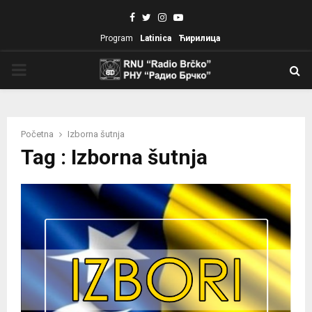
Facebook
Twitter
Instagram
Youtube
Program
Latinica
Ћирилица
PRIMARY
MENU
Početna
Izborna šutnja
Tag : Izborna šutnja