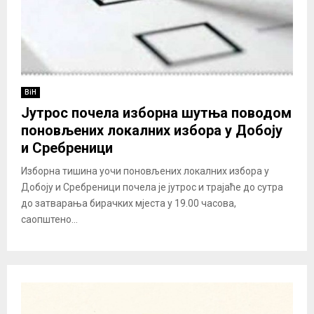
BiH
Јутрос почела изборна шутња поводом
поновљених локалних избора у Добоју
и Сребреници
Изборна тишина уочи поновљених локалних избора у
Добоју и Сребреници почела је јутрос и трајаће до сутра
до затварања бирачких мјеста у 19.00 часова,
саопштено...