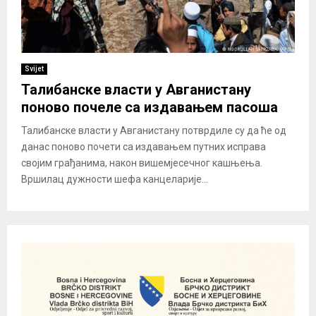
Svijet
Талибанске власти у Авганистану
поново почеле са издавањем пасоша
Талибанске власти у Авганистану потврдиле су да ће од
данас поново почети са издавањем путних исправа
својим грађанима, након вишемјесечног кашњења.
Вршилац дужности шефа канцеларије...