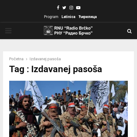
Facebook
Twitter
Instagram
Youtube
Program
Latinica
Ћирилица
PRIMARY
MENU
Početna
Izdavanej pasoša
Tag : Izdavanej pasoša