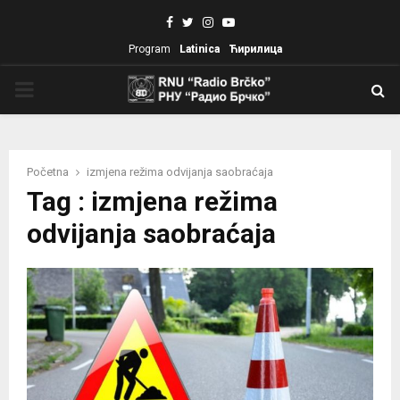
Facebook
Twitter
Instagram
Youtube
Program
Latinica
Ћирилица
PRIMARY
MENU
Početna
izmjena režima odvijanja saobraćaja
Tag : izmjena režima
odvijanja saobraćaja