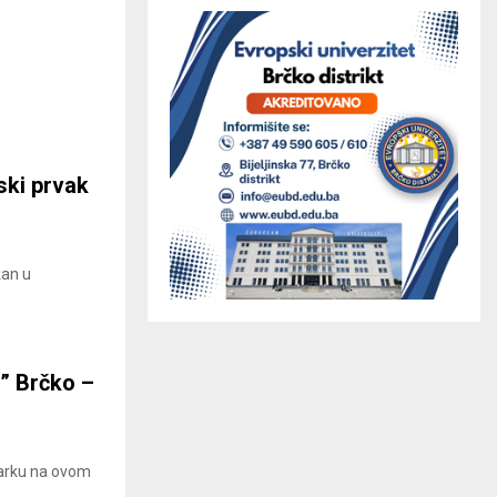
ski prvak
žan u
” Brčko –
čarku na ovom