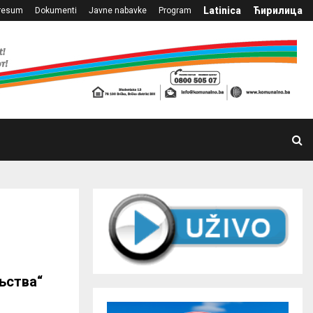
Latinica
Ћирилица
resum
Dokumenti
Javne nabavke
Program
ељства“