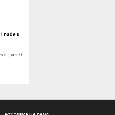
 i nade u
 žuti, oranž i
FOTOGRAFIJA DANA