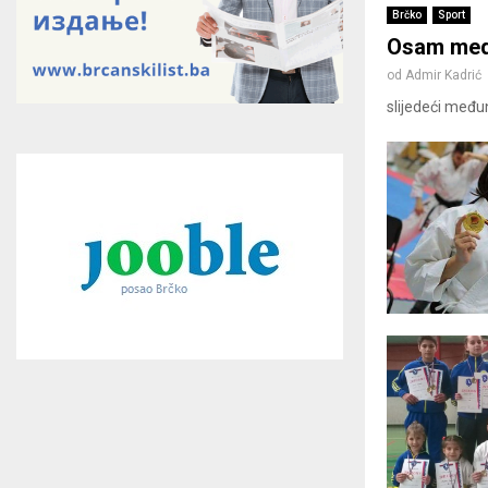
Brčko
Sport
Osam meda
od
Admir Kadrić
slijedeći međun