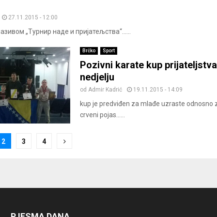
27.11.2015 - 12:00
називом „Турнир наде и пријатељства“......
Brčko
Sport
Pozivni karate kup prijateljstva
nedjelju
od
Admir Kadrić
19.11.2015 - 14:09
kup je predviđen za mlađe uzraste odnosno za
crveni pojas......
2
3
4
ion
PJESMA DANA