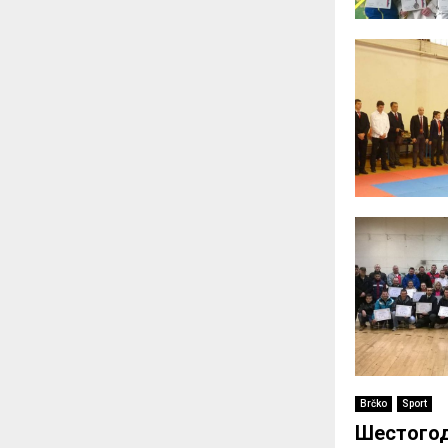
Brčko
Sport
Шестогод