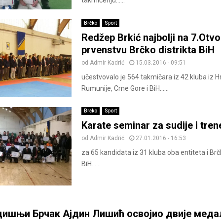
takmičenju......
Brčko
Sport
Redžep Brkić najbolji na 7.Ot
prvenstvu Brčko distrikta BiH
od
Admir Kadrić
15.03.2016 - 09:51
učestvovalo je 564 takmičara iz 42 kluba iz Hr
Rumunije, Crne Gore i BiH......
Brčko
Sport
Karate seminar za sudije i tren
od
Admir Kadrić
27.01.2016 - 16:53
za 65 kandidata iz 31 kluba oba entiteta i Brč
BiH......
ишњи Брчак Ајдин Лишић освојио двије меда