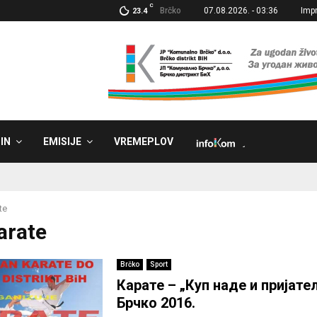
C
Brčko
07.08.2026. - 03:36
Imp
23.4
IN
EMISIJE
VREMEPLOV
˼
te
arate
Brčko
Sport
Карате – „Куп наде и пријат
Брчко 2016.