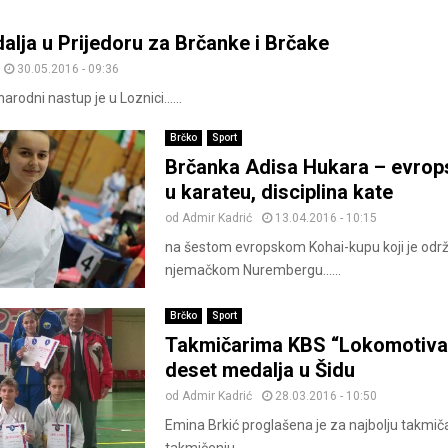
lja u Prijedoru za Brčanke i Brčake
30.05.2016 - 09:36
arodni nastup je u Loznici......
Brčko
Sport
Brčanka Adisa Hukara – evrop
u karateu, disciplina kate
od
Admir Kadrić
13.04.2016 - 10:15
na šestom evropskom Kohai-kupu koji je odr
njemačkom Nurembergu......
Brčko
Sport
Takmičarima KBS “Lokomotiva
deset medalja u Šidu
od
Admir Kadrić
28.03.2016 - 10:50
Emina Brkić proglašena je za najbolju takmi