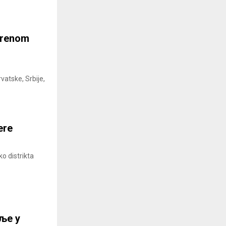
vorenom
vatske, Srbije,
ere
ko distrikta
ље у