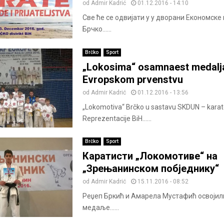
od
Admir Kadrić
01.12.2016 - 14:10
Све ће се одвијати у у дворани Економске
Брчко......
Brčko
Sport
„Lokosima“ osamnaest medalj
Evropskom prvenstvu
od
Admir Kadrić
01.12.2016 - 13:56
„Lokomotiva“ Brčko u sastavu SKDUN – kara
Reprezentacije BiH......
Brčko
Sport
Каратисти „Локомотиве“ на
„Зрењанинском побједнику“
od
Admir Kadrić
15.11.2016 - 08:52
Реџеп Бркић и Амарела Мустафић освојили
медаље......