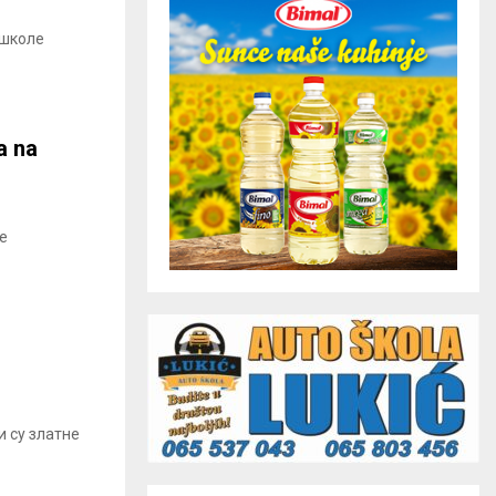
 школе
a na
te
 су златне