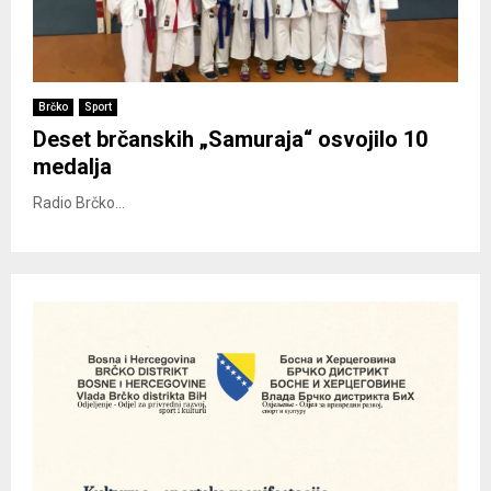
Brčko
Sport
Deset brčanskih „Samuraja“ osvojilo 10
medalja
Radio Brčko...