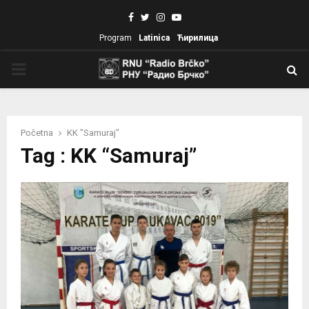
Facebook
Twitter
Instagram
Youtube
Program
Latinica
Ћирилица
PRIMARY
MENU
Početna
KK "Samuraj"
Tag : KK “Samuraj”